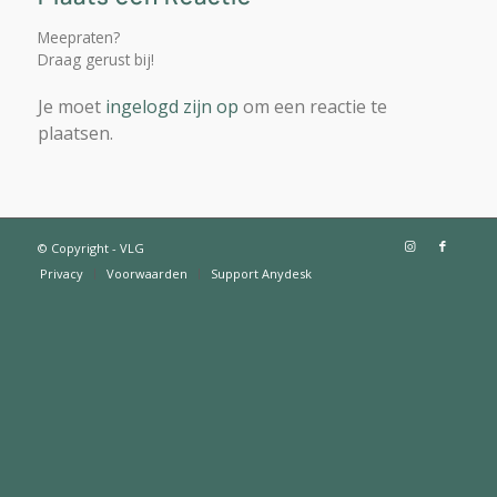
Meepraten?
Draag gerust bij!
Je moet
ingelogd zijn op
om een reactie te
plaatsen.
© Copyright - VLG
Privacy
Voorwaarden
Support Anydesk