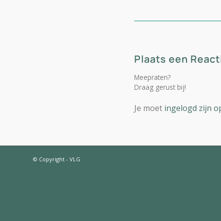
Plaats een React
Meepraten?
Draag gerust bij!
Je moet
ingelogd zijn o
© Copyright - VLG