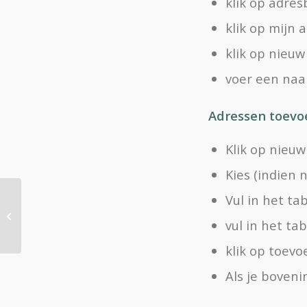
klik op adre
klik op mijn
klik op nieu
voer een naa
Adressen toev
Klik op nieuw
Kies (indien
Vul in het ta
Opties toevoegen aan een artikel in
Virtuemart 2.0
vul in het t
klik op toev
Als je boveni