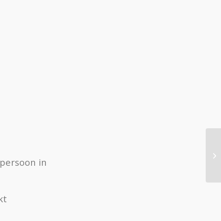
tpersoon in
kt