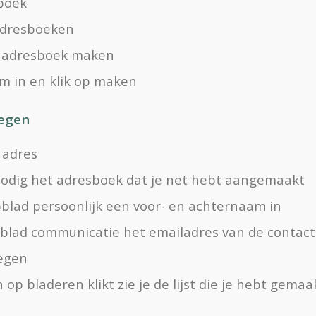
sboek
 adresboeken
w adresboek maken
m in en klik op maken
oegen
 adres
 nodig het adresboek dat je net hebt aangemaakt
bblad persoonlijk een voor- en achternaam in
abblad communicatie het emailadres van de contac
oegen
n op bladeren klikt zie je de lijst die je hebt gemaa