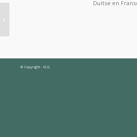
Duitse en Franse
Leeftijd van een domein niet zo
belangrijk
© Copyright - VLG