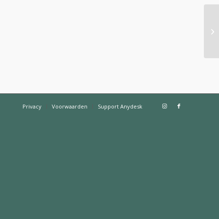
Ho
op
Privacy
Voorwaarden
Support Anydesk