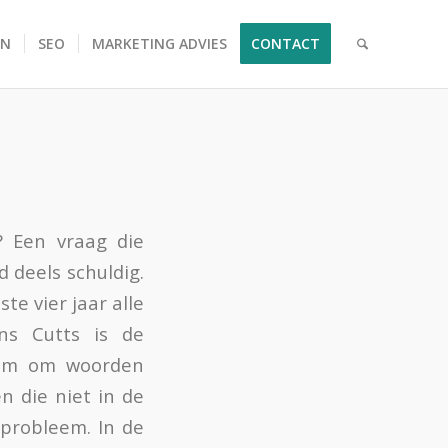
EN
SEO
MARKETING ADVIES
CONTACT
? Een vraag die
 deels schuldig.
te vier jaar alle
ens Cutts is de
zaam om woorden
n die niet in de
n probleem. In de