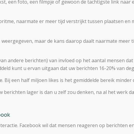
ekst, een foto, een filmpje of gewoon de tachtigste link naar 
goritme, naarmate er meer tijd verstrijkt tussen plaatsen en 
 weergegeven, maar de kans daarop daalt naarmate meer ti
 van andere berichten) van invloed op het aantal mensen dat
emiddeld kunt u ervan uitgaan dat uw berichten 16-20% van d
e. Bij een half miljoen likes is het gemiddelde bereik minder
 berichten lager is dan u zelf zou denken, na al het werk d
book
nteractie. Facebook wil dat mensen reageren op berichten en 