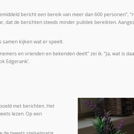
middeld bericht een bereik van meer dan 600 personen”, “nu
aar, dat de berichten steeds minder publiek bereikten. Aange
s samen kijken wat er speelt.
rnemers en vrienden en bekenden deelt” zei ik. “Ja, wat is da
ok Edgerank’.
spoeld met berichten. Het
weets lezen. Op een
e de tweets stelselmatig