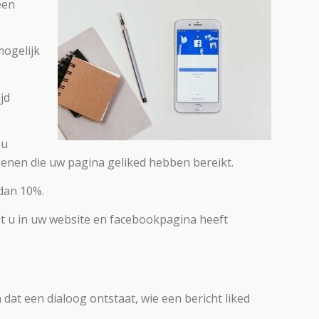
een
mogelijk
jd
 u
egenen die uw pagina geliked hebben bereikt.
 dan 10%.
at u in uw website en facebookpagina heeft
dat een dialoog ontstaat, wie een bericht liked