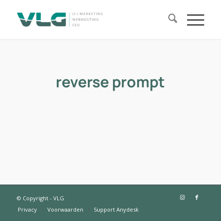
reverse prompt
© Copyright - VLG
Privacy
Voorwaarden
Support Anydesk